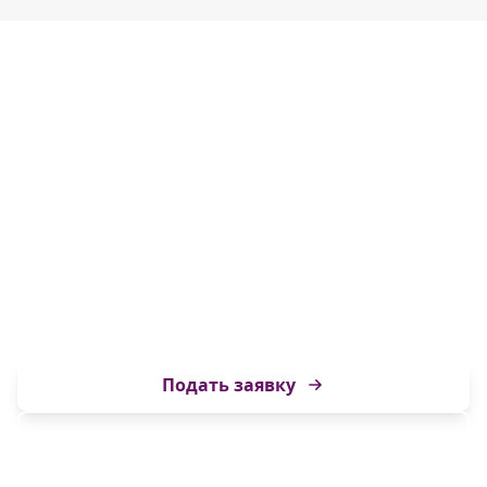
Образование,
открывающее
двери в будущее
Получите качественное образование
международного уровня.
Подать заявку
Связаться с нами