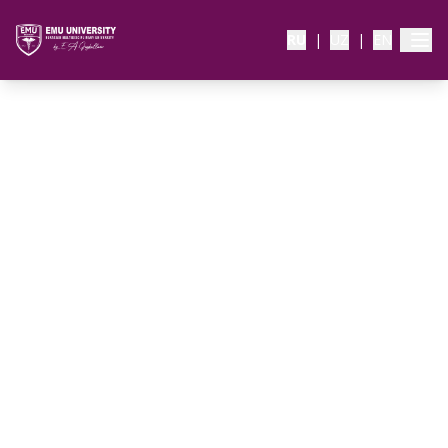
RU
|
UZ
|
EN