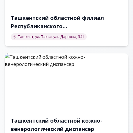
Ташкентский областной филиал
Республиканского
специализированного научно-
Ташкент, ул. Тахтапуль Дарвоза, 341
практического медицинского центра
онкологии и радиологии
Ташкентский областной кожно-
венерологический диспансер