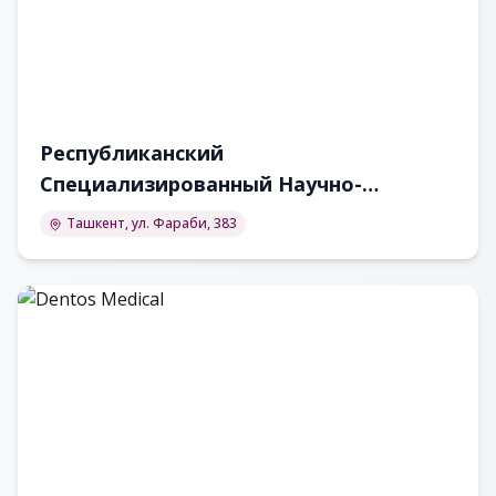
Республиканский
Специализированный Научно-
практический Медицинский Центр
Ташкент, ул. Фараби, 383
Онкологии и Радиологии