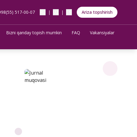
998(55) 517-00-07
RU
|
UZ
|
EN
Ariza topshirish
Bizni qanday topish mumkin
FAQ
Vakansiyalar