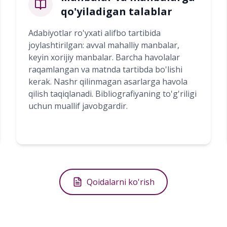
qo'yiladigan talablar
Adabiyotlar ro'yxati alifbo tartibida
joylashtirilgan: avval mahalliy manbalar,
keyin xorijiy manbalar. Barcha havolalar
raqamlangan va matnda tartibda bo'lishi
kerak. Nashr qilinmagan asarlarga havola
qilish taqiqlanadi. Bibliografiyaning to'g'riligi
uchun muallif javobgardir.
Qoidalarni ko'rish