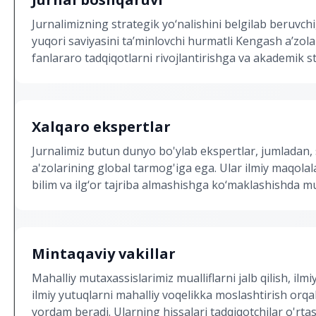
Jurnalimizning strategik yo‘nalishini belgilab beruvchi
yuqori saviyasini ta’minlovchi hurmatli Kengash a’zolari
fanlararo tadqiqotlarni rivojlantirishga va akademik 
Xalqaro ekspertlar
Jurnalimiz butun dunyo bo'ylab ekspertlar, jumladan, 
a'zolarining global tarmog'iga ega. Ular ilmiy maqolalar
bilim va ilg‘or tajriba almashishga ko‘maklashishda mu
Mintaqaviy vakillar
Mahalliy mutaxassislarimiz mualliflarni jalb qilish, ilm
ilmiy yutuqlarni mahalliy voqelikka moslashtirish orqal
yordam beradi. Ularning hissalari tadqiqotchilar o'r