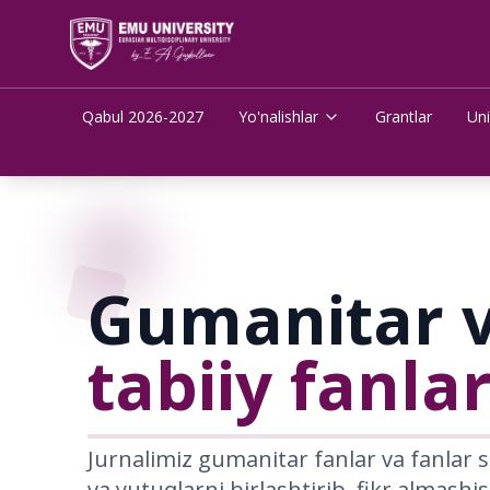
Qabul 2026-2027
Yo'nalishlar
Grantlar
Uni
Gumanitar 
tabiiy fanlar
Jurnalimiz gumanitar fanlar va fanlar 
va yutuqlarni birlashtirib, fikr almashi