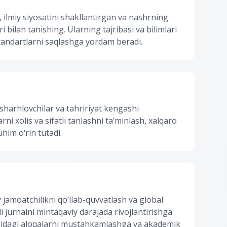
, ilmiy siyosatini shakllantirgan va nashrning
 bilan tanishing. Ularning tajribasi va bilimlari
standartlarni saqlashga yordam beradi.
sharhlovchilar va tahririyat kengashi
ni xolis va sifatli tanlashni ta’minlash, xalqaro
him o‘rin tutadi.
iy jamoatchilikni qo‘llab-quvvatlash va global
i jurnalni mintaqaviy darajada rivojlantirishga
tasidagi aloqalarni mustahkamlashga va akademik