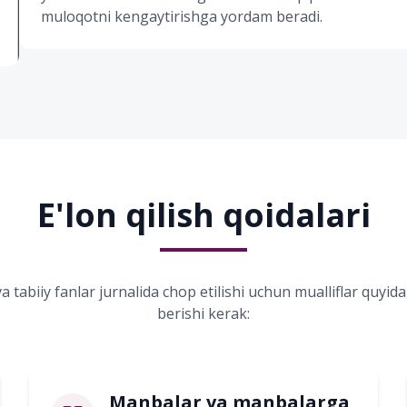
muloqotni kengaytirishga yordam beradi.
E'lon qilish qoidalari
 tabiiy fanlar jurnalida chop etilishi uchun mualliflar quyid
berishi kerak:
Manbalar va manbalarga