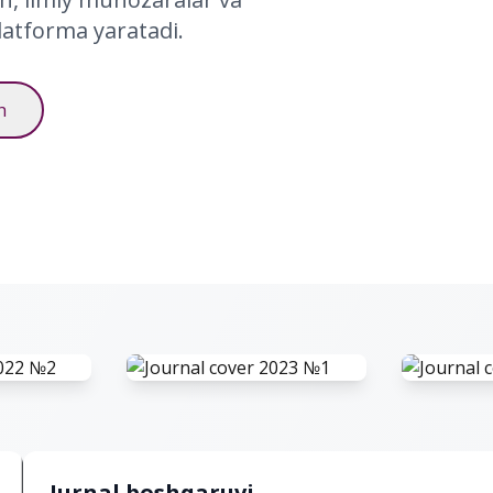
atforma yaratadi.
h
ТАР ВА
№1 - ГУМАНИТАР ВА
№2 - Г
НЛАР
ТАБИИЙ ФАНЛАР
ТАБИИ
ЖУРНАЛИ
ЖУРН
2023
2023
Yuklash
Yuklash
Jurnal boshqaruvi