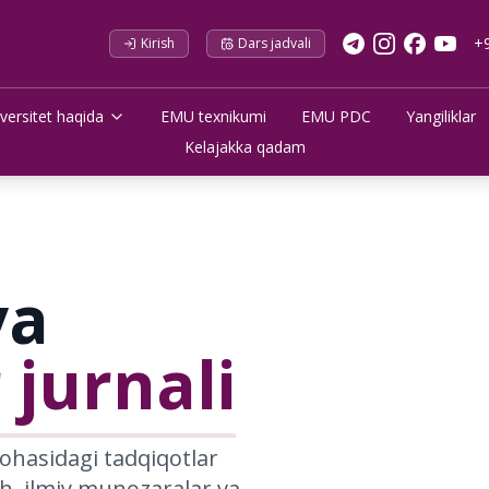
+
Kirish
Dars jadvali
versitet haqida
EMU texnikumi
EMU PDC
Yangiliklar
Kelajakka qadam
va
 jurnali
sohasidagi tadqiqotlar
sh, ilmiy munozaralar va