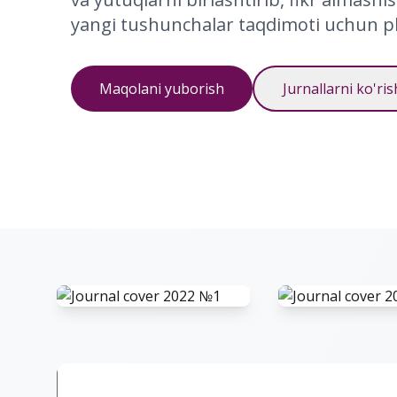
yangi tushunchalar taqdimoti uchun pl
Maqolani yuborish
Jurnallarni ko'ris
№1 - ГУМАНИТАР ВА
№2 -ГУМАНИ
ТАБИИЙ ФАНЛАР
ТАБИИЙ ФА
ЖУРНАЛИ
ЖУРНАЛИ
2022
2022
Yuklash