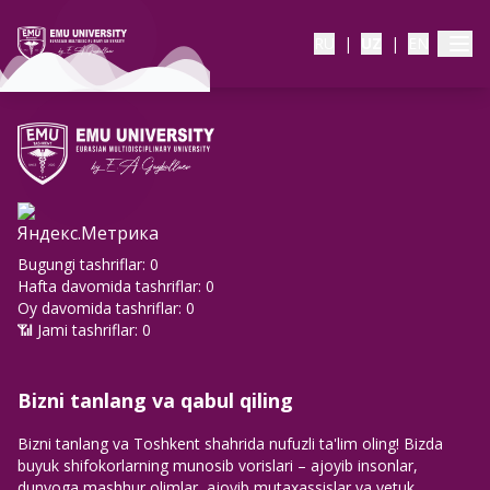
RU
|
UZ
|
EN
Bugungi tashriflar: 0
Hafta davomida tashriflar: 0
Oy davomida tashriflar: 0
📶
Jami tashriflar: 0
Bizni tanlang va qabul qiling
Bizni tanlang va Toshkent shahrida nufuzli ta'lim oling! Bizda
buyuk shifokorlarning munosib vorislari – ajoyib insonlar,
dunyoga mashhur olimlar, ajoyib mutaxassislar va yetuk